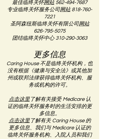
最佳临终关怀
网站
562-494-7687
专业临终关怀服务公司
网站
818-760-
7221
圣阿森纽斯临终关怀有限公司
网站
626-795-5075
团结临终关怀中心
310-290-3063
更多信息
Caring House 不是临终关怀机构，也
没有根据《健康与安全法》或其他加
州或联邦法律获得临终关怀机构、服
务或机构的许可。
点击这里
了解有关接受 Medicare 认
证的临终关怀服务时的生活安排的更
多信息。
点击这里
了解有关 Caring House 的
更多信息、我们与 Medicare 认证的
临终关怀服务机构、入院人员和我们