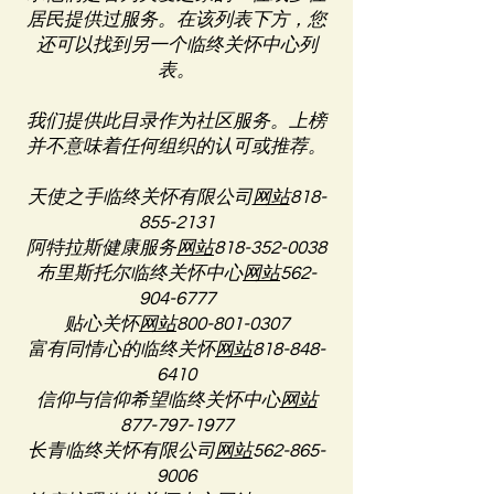
居民提供过服务。在该列表下方，您
还可以找到另一个临终关怀中心列
表。
我们提供此目录作为社区服务。上榜
并不意味着任何组织的认可或推荐。
天使之手临终关怀有限公司
网站
818-
855-2131
阿特拉斯健康服务
网站
818-352-0038
布里斯托尔临终关怀中心
网站
562-
904-6777
贴心关怀
网站
800-801-0307
富有同情心的临终关怀
网站
818-848-
6410
信仰与信仰希望临终关怀中心
网站
877-797-1977
长青临终关怀有限公司
网站
562-865-
9006