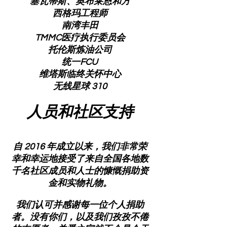
塞瓦蒂斯、奥布莱恩和方
西格玛工程师
南湾丰田
TMMC医疗执行委员会
托伦斯炼油公司
统一FCU
维塔斯临终关怀中心
无线星球
310
人员和社区支持
自 2016 年成立以来，我们非常荣
幸和幸运地接受了来自全国各地数
千名社区成员和人士的慷慨捐助资
金和实物礼物。
我们认可并感谢每一位个人捐助
者。没有你们，以及我们孜孜不倦