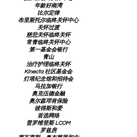
年龄好南湾
比尔定律
布里斯托尔临终关怀中心
关怀过渡
慈悲关怀临终关怀
常青临终关怀中心
第一基金会银行
青山
治疗护理临终关怀
Kinecta 社区基金会
灯塔纪念馆和招待会
马拉加银行
奥克伍德金融
奥尔森邓肯保险
彼得斯和爱
首选网络
普罗维登斯 LCOM
罗兹房