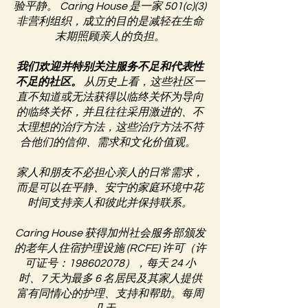
验平静。 Caring House 是一家 501(c)(3)
非营利组织，成立的目的是减轻在生命
末期照顾亲人的负担。
我们欢迎并特别关注服务不足和代表性
不足的社区。
从历史上看，这些社区一
直不知道或无法获得以临终关怀为导向
的临终关怀，并且往往采用激进的、不
太理想的治疗方法，这些治疗方法不符
合他们的信仰、需求和文化价值观。
家人和朋友不必担心亲人的日常需求，
而是可以在平静、安宁的家庭环境中花
时间支持亲人和彼此并保持联系。
Caring House 获得加州社会服务部颁发
的老年人住宿护理设施 (RCFE) 许可（许
可证号：198602078），每天 24 小
时、7 天为最多 6 名居民及其家人提供
富有同情心的护理、支持和帮助。每周