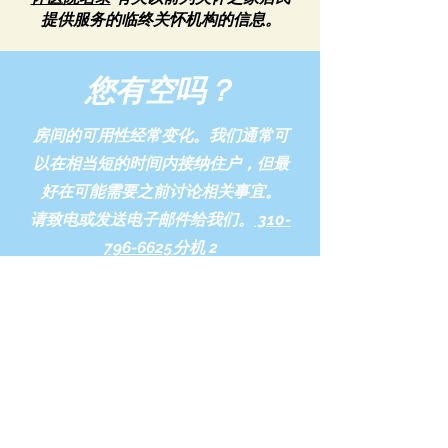
提供服务的临终关怀机构的信息。
您有空吗？
房间的可用性经常变化。我们通常可
以在相当短的时间内接纳住户，但最
好在可能需要之前讨论相关事宜。
请致电或发送电子邮件给我们。
310-
796-6625
分机 2
或
contact@yourcaringhouse.org
有视频游览吗？我们
可以亲自游览吗？
我们有三个视频。通过他们，您可以