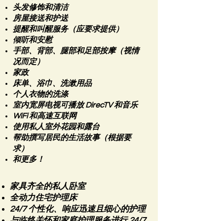
头发修饰和清洁
房屋接送和护送
提醒和叫醒服务（应要求提供）
倾听和安慰
手部、背部、腿部和足部按摩（视情
况而定）
家政
床单、浴巾、洗漱用品
个人衣物的洗涤
室内宽屏电视可播放 DirecTV 和音乐
WiFi 和高速互联网
使用私人室外花园和露台
帮助撰写居民的生活故事（根据要
求）
和更多！
家具齐全的私人卧室
全动力住宅护理床
24/7 个性化、响应迅速且细心的护理
与临终关怀和家庭护理服务进行 24/7