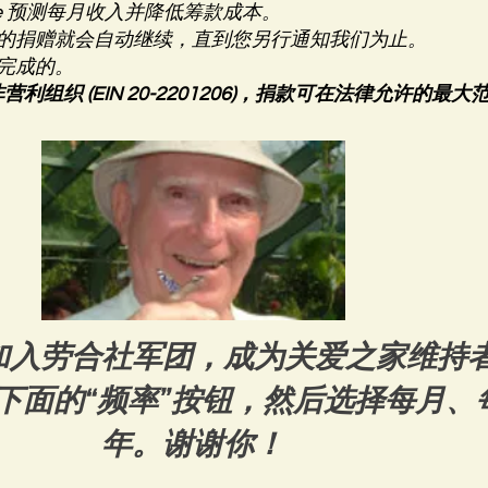
ouse 预测每月收入并降低筹款成本。
的捐赠就会自动继续，直到您另行通知我们为止。
完成的。
(c)(3) 非营利组织 (EIN 20-2201206)，捐款可在法律
加入劳合社军团，成为关爱之家维持
下面的“频率”按钮，然后选择每月、
年。谢谢你！