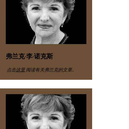
弗兰克·李·诺克斯
点击
这里
阅读有关弗兰克的文章..