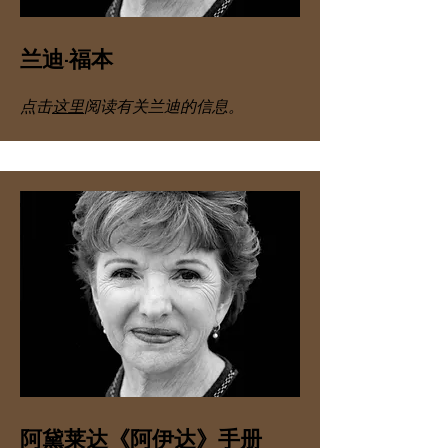
兰迪·福本
点击
这里
阅读有关兰迪的信息。
阿黛莱达《阿伊达》手册