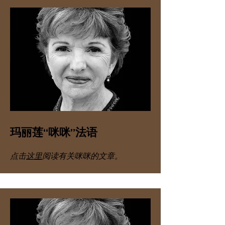
玛丽莲“咪咪”法语
点击
这里
阅读有关咪咪的文章。