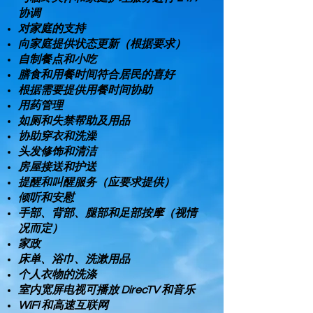
协调
对家庭的支持
向家庭提供状态更新（根据要求）
自制餐点和小吃
膳食和用餐时间符合居民的喜好
根据需要提供用餐时间协助
用药管理
如厕和失禁帮助及用品
协助穿衣和洗澡
头发修饰和清洁
房屋接送和护送
提醒和叫醒服务（应要求提供）
倾听和安慰
手部、背部、腿部和足部按摩（视情
况而定）
家政
床单、浴巾、洗漱用品
个人衣物的洗涤
室内宽屏电视可播放 DirecTV 和音乐
WiFi 和高速互联网