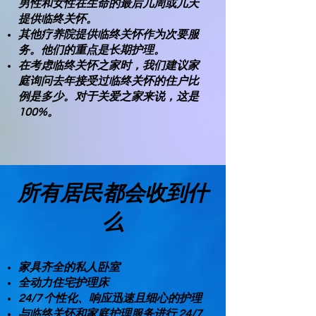
男性和女性在生命的最后几周或几天
提供临终关怀。
其他疗养院提供临终关怀作为次要服
务。他们的重点是长期护理。
在考虑临终关怀之家时，我们建议家
庭询问去年接受过临终关怀的住户比
例是多少。对于关爱之家来说，这是
100%。
所有居民都会收到什
么
家具齐全的私人卧室
全动力住宅护理床
24/7 个性化、响应迅速且细心的护理
与临终关怀和家庭护理服务进行 24/7