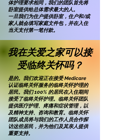
体护理要求相同，我们的团队首先将
卧室提供给总体需求最大的人。
一旦我们为住户提供卧室，住户和/或
家人就会填写家庭文件包，并在入住
当天支付第一笔付款。
我在关爱之家可以接
受临终关怀吗？
是的。我们欢迎正在接受 Medicare
认证临终关怀服务的临终关怀护理的
居民。我们 100% 的居民在入住期间
接受了临终关怀护理。临终关怀团队
提供医疗护理、疼痛和症状管理，以
及精神支持、咨询和教育。临终关怀
团队成员将与我们的工作人员合作探
访这些居民，并为他们及其亲人提供
重要支持。