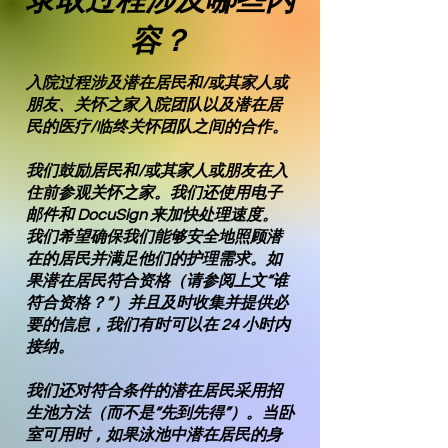
录取过程涉及哪些内
容？
入院过程涉及潜在居民和/或其家人或
朋友、关怀之家入院团队以及潜在居
民的医疗/临终关怀团队之间的合作。
我们鼓励居民和/或其家人或朋友在入
住前参观关怀之家。我们还使用电子
邮件和 DocuSign 来加快处理速度。
我们希望确保我们能够安全地照顾潜
在的居民并满足他们的护理需求。如
果潜在居民符合资格（请参阅上文“谁
符合资格？”）并且及时收集并提供必
要的信息，我们有时可以在 24 小时内
接纳。
我们还对符合条件的潜在居民采用招
生池方法（而不是“先到先得”）。当卧
室可用时，如果泳池中潜在居民的身