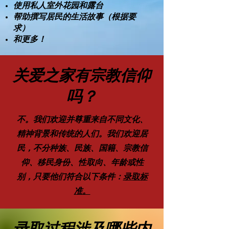
使用私人室外花园和露台
帮助撰写居民的生活故事（根据要
求）
和更多！
关爱之家有宗教信仰
吗？
不。我们欢迎并尊重来自不同文化、
精神背景和传统的人们。我们欢迎居
民，不分种族、民族、国籍、宗教信
仰、移民身份、性取向、年龄或性
别，只要他们符合以下条件：
录取标
准。