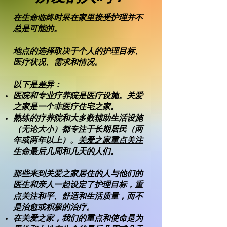
在生命临终时呆在家里接受护理并不
总是可能的。
地点的选择取决于个人的护理目标、
医疗状况、需求和情况。
以下是差异：
医院和专业疗养院是医疗设施。
关爱
之家是一个非医疗住宅之家。
熟练的疗养院和大多数辅助生活设施
（无论大小）都专注于长期居民（两
年或两年以上）。
关爱之家重点关注
生命最后几周和几天的人们。
那些来到关爱之家居住的人与他们的
医生和亲人一起设定了护理目标，重
点关注和平、舒适和生活质量，而不
是治愈或积极的治疗。
在关爱之家，我们的重点和使命是为