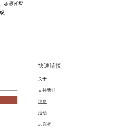
、志愿者和
报。
快速链接
关于
支持我们
消息
活动
志愿者