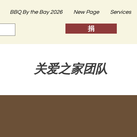
BBQ By the Bay 2026
New Page
Services
捐
关爱之家团队