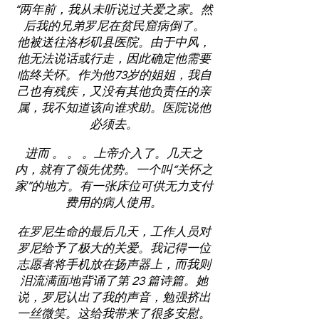
“两年前，我从未听说过关爱之家。然
后我的兄弟罗尼在贫民窟病倒了。
他被送往洛杉矶县医院。由于中风，
他无法说话或行走，因此确定他需要
临终关怀。作为他73岁的姐姐，我自
己也有残疾，又没有其他负责任的亲
属，我不知道该向谁求助。医院说他
必须去。
进而 。 。 。上帝介入了。几天之
内，就有了领先优势。一个叫“关怀之
家”的地方。有一张床位可供无力支付
费用的病人使用。
在罗尼生命的最后几天，工作人员对
罗尼给予了极大的关爱。我记得一位
志愿者将手机放在扬声器上，而我则
泪流满面地背诵了第 23 篇诗篇。她
说，罗尼认出了我的声音，勉强挤出
一丝微笑。这给我带来了很多安慰。