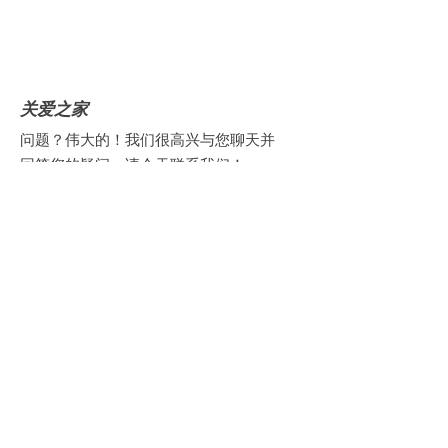
关爱之家
问题？伟大的！我们很高兴与您聊天并
回答您的疑问。请今天联系我们！
电子邮件
:
contact@yourcaringhouse.org
电话
:
310-796-6625
注册非营利组织 501(c)(3)：
20-2201206
获取每月更新
Enter your email here