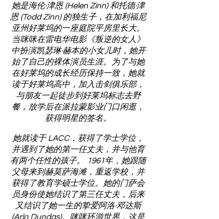
她是海伦·津恩 (Helen Zinn) 和托德·津
恩 (Todd Zinn) 的独生子，在加利福尼
亚州好莱坞的一座庭院平房里长大。
当咪咪在雷电华电影《叛逆的女人》
中扮演凯瑟琳·赫本的小女儿时，她开
始了自己的裸体演员生涯。为了与她
在好莱坞的成长经历保持一致，她就
读于好莱坞高中，加入击剑俱乐部，
与朋友一起徒步到好莱坞标志去野
餐，放学后在派拉蒙影业门口闲逛，
获得明星的签名。
她就读于 LACC，获得了学士学位，
并遇到了她的第一任丈夫，并与他育
有两个任性的孩子。 1961年，她跟随
父母来到赫莫萨海滩，重返学校，并
获得了教育学硕士学位。她的门萨会
员身份使她结识了第三任丈夫，后来
又结识了她一生的挚爱阿洛·邓达斯
(Arlo Dundas)。咪咪环游世界，这是