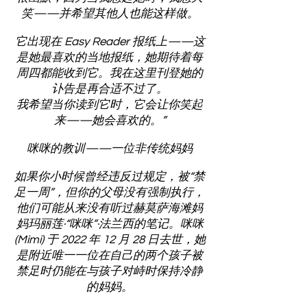
笑——并希望其他人也能这样做。
它出现在 Easy Reader 报纸上——这
是她最喜欢的当地报纸，她期待着每
周四都能收到它。我在这里刊登她的
讣告是再合适不过了。
我希望当你读到它时，它会让你笑起
来——她会喜欢的。”
咪咪的教训——一位非传统妈妈
如果你小时候曾经违反过规定，被“禁
足一周”，但你的父母没有强制执行，
他们可能从来没有听过赫莫萨海滩妈
妈玛丽莲·“咪咪”·法兰西的笔记。咪咪
(Mimi) 于 2022 年 12 月 28 日去世，她
是附近唯一一位在自己的两个孩子被
禁足时仍能在与孩子对峙时保持冷静
的妈妈。