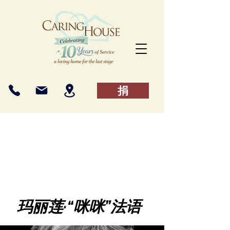
捐
玛丽莲·“咪咪”法语