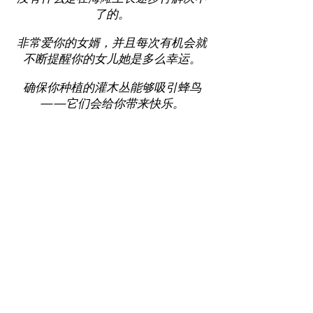
了的。
非常爱你的女婿，并且每次有机会就
不断提醒你的女儿她是多么幸运。
确保你种植的灌木丛能够吸引蜂鸟
——它们会给你带来快乐。
咪咪在地球上度过了 86 年，她过着
迷人而充实的生活，当时她并不忙于
确保女儿在被禁足后不会偷偷溜出家
门。
咪咪现在与她心爱的拼字游戏伙伴和
真爱阿洛·邓达斯重聚。根据米米的要
求，米米的骨灰于 2023 年 1 月 13 日
撒入南湾的大海，她的女儿辛迪·怀特
海德 (Cindy Whitehead) 和女婿兰·洛
根 (lan Logan) 都在场。她记忆中的一
张长凳将安装在赫莫萨的绿地上，她
喜欢在那里看到她认识的人、狗的游