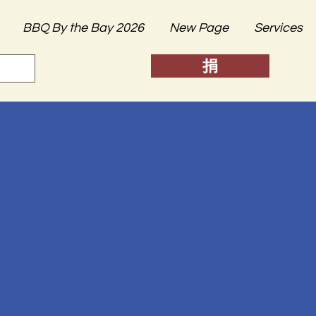
BBQ By the Bay 2026
New Page
Services
捐