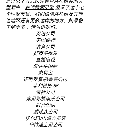
通过以下方式快速检查洛杉矶县的大
型雇主：
在线搜索引擎
显示了这十七
个匹配节目。我们确信洛杉矶及其周
边地区还有更多这样的地方。如果您
了解更多，
请告诉我们。
安进公司
美国银行
波音公司
好市多批发
直播电视
爱迪生国际
家得宝
诺斯罗普·格鲁曼公司
菲利普斯 66
雷神公司
索尼影视娱乐公司
时代华纳
威瑞森公司
沃尔玛/山姆会员店
华特迪士尼公司