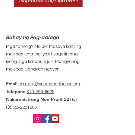
Mag-browse ng mga event
Bahay ng Pag-aalaga
Mga tanong? Malaki! Masaya kaming
makipag-chat sa iyo at sagutin ang
iyong mga katanungan. Mangyaring
makipag-ugnayan ngayon!
Email
:
contact@yourcaringhouse.org
Telepono
:
310-796-6625
Nakarehistrong Non-Profit 501(c)
(3):
20-2201206