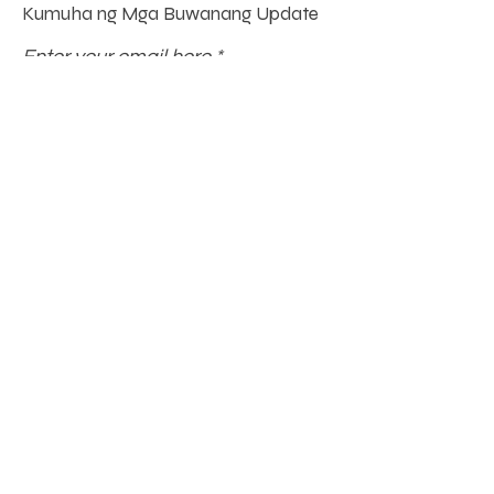
Kumuha ng Mga Buwanang Update
Enter your email here
Sign Up!
Mga Mabilisang
Link
Tungkol sa
Suportahan Kami
Balita
Mga kaganapan