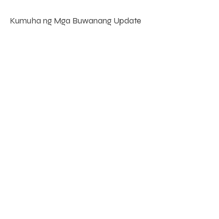
Kumuha ng Mga Buwanang Update
Enter your email here
Sign Up!
Mga Mabilisang
Link
Tungkol sa
Suportahan Kami
Balita