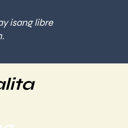
ay isang libre
.
lita
ng