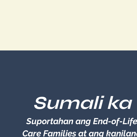
Sumali ka
Suportahan ang End-of-Lif
Care Families at ang kanila