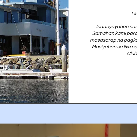
Li
Inaanyayahan nami
Samahan kami para s
masasarap na pagkain, 
Masiyahan sa live n
Club