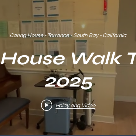
Caring House - Torrance - South Bay - California
 House Walk 
2025
I-play ang Video