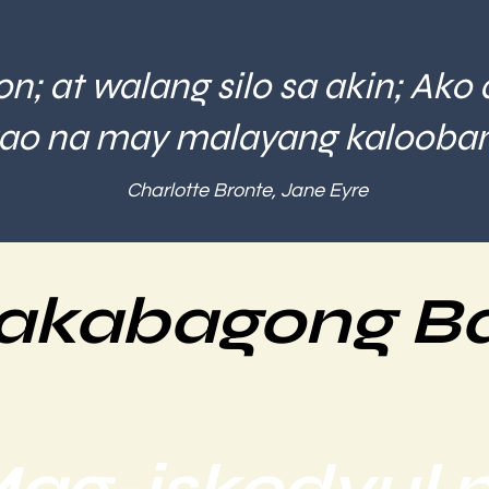
n; at walang silo sa akin; Ako 
tao na may malayang kalooban
Charlotte Bronte, Jane Eyre
akabagong Ba
ag-iskedyul 