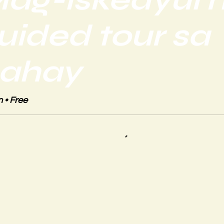
uided tour sa
ahay
 • Free