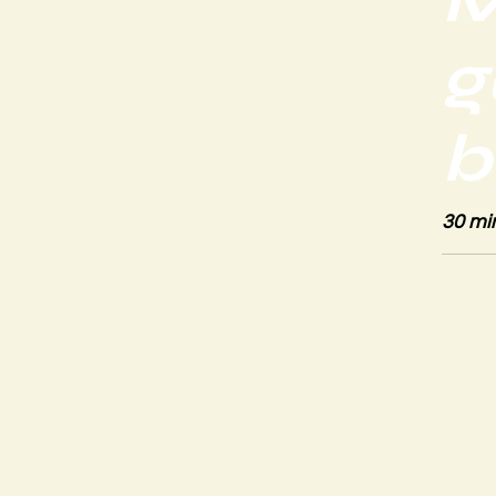
g
b
30 min