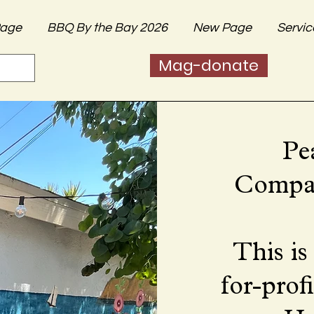
age
BBQ By the Bay 2026
New Page
Servic
Mag-donate
Pe
Compas
This is
for-prof