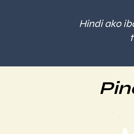
Hindi ako ibo
Pin
M