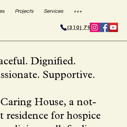
es
Projects
Services
+++
(310) 796-6625
aceful. Dignified.
sionate. Supportive.
 Caring House, a not-
it residence for hospice