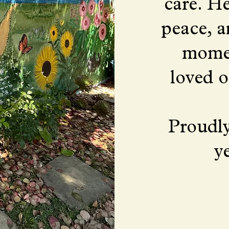
care. He
peace, 
momen
loved o
Proudly
y