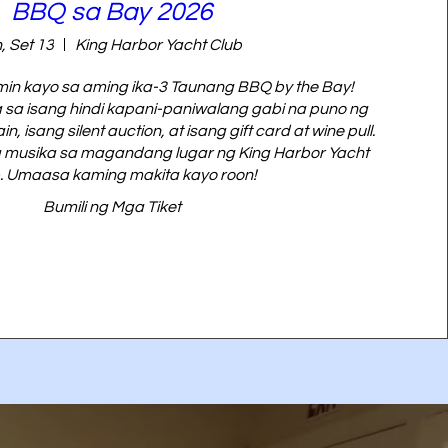
BBQ sa Bay 2026
n, Set 13
King Harbor Yacht Club
n kayo sa aming ika-3 Taunang BBQ by the Bay! 
a isang hindi kapani-paniwalang gabi na puno ng 
isang silent auction, at isang gift card at wine pull. 
a musika sa magandang lugar ng King Harbor Yacht 
. Umaasa kaming makita kayo roon!
Bumili ng Mga Tiket