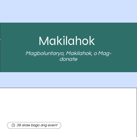
anapan
Makilahok
Magboluntaryo, Makilahok, o Mag-
donate
39 araw bago ang event