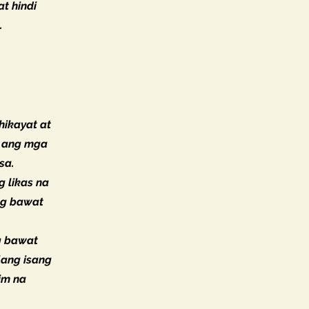
at hindi
.
hikayat at
n ang mga
sa.
 likas na
ng bawat
g bawat
lang isang
im na