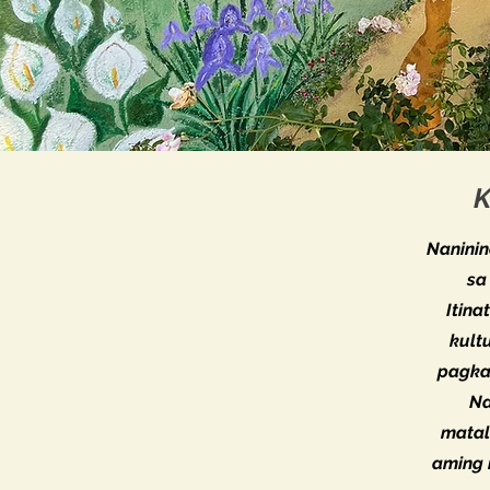
K
Naninin
sa
Itina
kult
pagka
Na
matal
aming