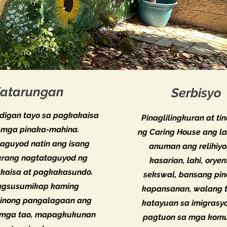
atarungan
Serbisyo
digan tayo sa pagkakaisa
Pinaglilingkuran at t
 mga pinaka-mahina.
ng Caring House ang la
taguyod natin ang isang
anuman ang relihiyo
urang nagtataguyod ng
kasarian, lahi, orye
kaisa at pagkakasundo.
sekswal, bansang pi
gsusumikap kaming
kapansanan, walang t
inong pangalagaan ang
katayuan sa imigrasyo
 mga tao, mapagkukunan
pagtuon sa mga kom