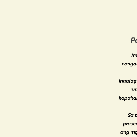
P
In
nanga
Inaalag
em
kapakana
Sa 
prese
ang mg