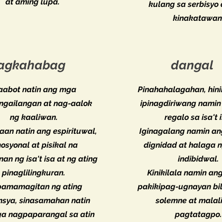
at aming lupa.
kulang sa serbisyo 
kinakatawan
agkahabag
dangal
aabot natin ang mga
Pinahahalagahan, hini
ngailangan at nag-aalok
ipinagdiriwang nami
ng kaaliwan.
regalo sa isa't i
aan natin ang espirituwal,
Iginagalang namin ang
osyonal at pisikal na
dignidad at halaga 
n ng isa't isa at ng ating
indibidwal.
pinaglilingkuran.
Kinikilala namin an
pamamagitan ng ating
pakikipag-ugnayan bi
nsya, sinasamahan natin
solemne at malal
a nagpaparangal sa atin
pagtatagpo.