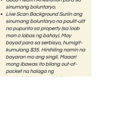
sinumang boluntaryo.
Live Scan Background Suriin ang
sinumang boluntaryo na paulit-ulit
na pupunta sa property (sa loob
man o labas ng bahay). May
bayad para sa serbisyo, humigit-
kumulang $35. Hinihiling namin na
bayaran mo ang singil. Maaari
mong ibawas ito bilang out-of-
pocket na halaga ng
pagboboluntaryo – o hilingin sa
Caring House na ibalik sa iyo
pagkatapos mong makumpleto
ang 100 oras ng boluntaryong
serbisyo sa Caring House.
TB Clearance para sa lahat ng
boluntaryong tumutulong sa mga