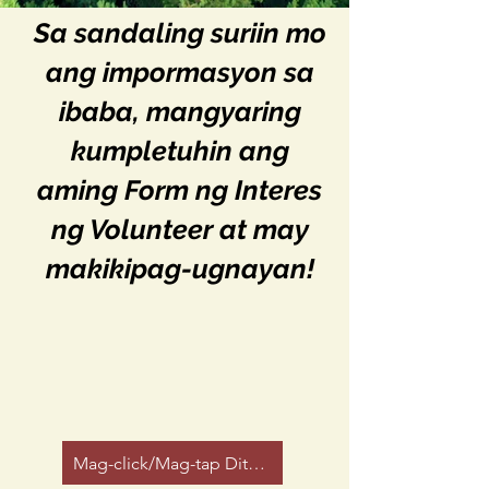
Sa sandaling suriin mo
ang impormasyon sa
ibaba, mangyaring
kumpletuhin ang
aming
Form ng Interes
ng Volunteer
at may
makikipag-ugnayan!
Mag-click/Mag-tap Dito Para Mag-volunteer