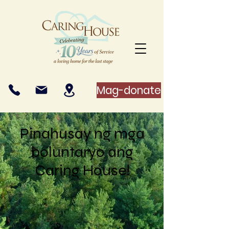
Mag-donate
Pinahusay ng mga
boluntaryo ang
Caring House!