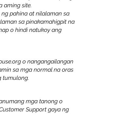
a aming site.
ng pahina at nilalaman sa
alaman sa pinakamahigpit na
nap o hindi natukoy ang
ouse.org
o nangangailangan
amin sa mga normal na oras
g tumulong.
g anumang mga tanong o
 Customer Support gaya ng