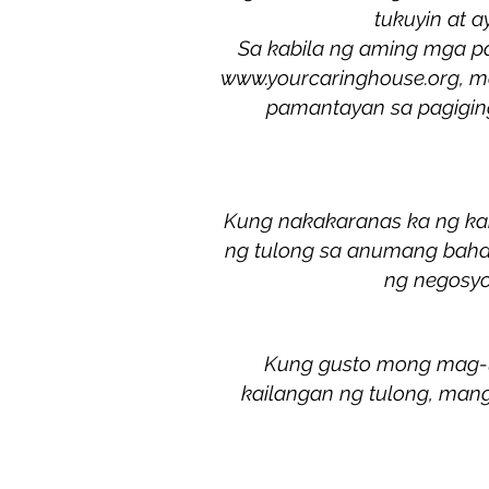
tukuyin at a
Sa kabila ng aming mga pa
www.yourcaringhouse.org
, m
pamantayan sa pagiging
Kung nakakaranas ka ng ka
ng tulong sa anumang baha
ng negosyo
Kung gusto mong mag-u
kailangan ng tulong, man