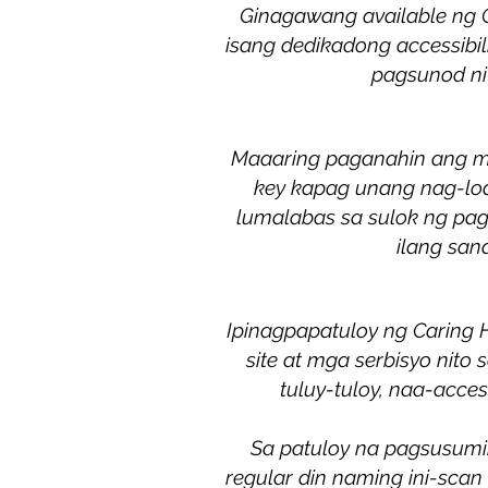
Ginagawang available ng C
isang dedikadong accessibil
pagsunod nit
Maaaring paganahin ang me
key kapag unang nag-loa
lumalabas sa sulok ng pag
ilang san
Ipinagpapatuloy ng Caring H
site at mga serbisyo nit
tuluy-tuloy, naa-acc
Sa patuloy na pagsusumik
regular din naming ini-sca