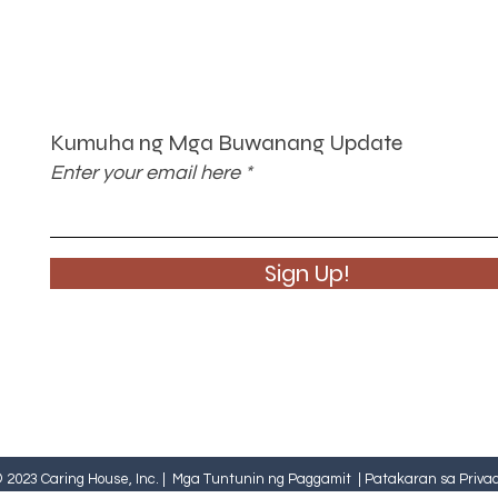
Kumuha ng Mga Buwanang Update
Enter your email here
Sign Up!
 2023 Caring House, Inc. |
Mga Tuntunin ng Paggamit
|
Patakaran sa Priva