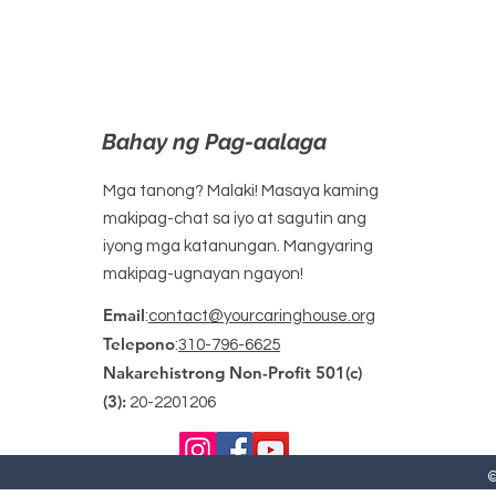
Bahay ng Pag-aalaga
Mga tanong? Malaki! Masaya kaming
makipag-chat sa iyo at sagutin ang
iyong mga katanungan. Mangyaring
makipag-ugnayan ngayon!
Email
:
contact@yourcaringhouse.org
Telepono
:
310-796-6625
Nakarehistrong Non-Profit 501(c)
(3):
20-2201206
©