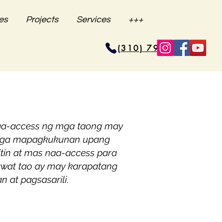
es
Projects
Services
+++
(310) 796-6625
naa-access ng mga taong may
 mga mapagkukunan upang
tin at mas naa-access para
wat tao ay may karapatang
at pagsasarili.