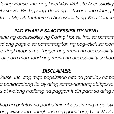
aring House, Inc. ang UserWay Website Accessibili
ity server. Binibigyang-daan ng software ang Caring
o sa Mga Alituntunin sa Accessibility ng Web Conten
PAG-ENABLE SA ACCESSIBILITY MENU:
nu ng accessibility ng Caring House, Inc. sa pamam
d ang page o sa pamamagitan ng pag-click sa icon 
e. Pagkatapos ma-trigger ang menu ng accessibilit
dali para mag-load ang menu ng accessibility sa kab
DISCLAIMER:
ouse, Inc. ang mga pagsisikap nito na patuloy na pa
o sa paniniwalang ito ay ating sama-samang obligas
ess at walang hadlang na paggamit din para sa atin
ap na patuloy na pagbutihin at ayusin ang mga isy
n ang
www.yourcaringhouse.org
gamit ang UserWay'