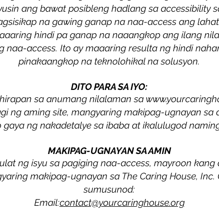
yusin ang bawat posibleng hadlang sa accessibility s
gsisikap na gawing ganap na naa-access ang lahat 
aaaring hindi pa ganap na naaangkop ang ilang nil
 naa-access. Ito ay maaaring resulta ng hindi naha
pinakaangkop na teknolohikal na solusyon.
DITO PARA SA IYO:
hirapan sa anumang nilalaman sa
www.yourcaringh
gi ng aming site, mangyaring makipag-ugnayan sa 
 gaya ng nakadetalye sa ibaba at ikalulugod namin
MAKIPAG-UGNAYAN SA AMIN
lat ng isyu sa pagiging naa-access, mayroon kan
gyaring makipag-ugnayan sa The Caring House, Inc.
sumusunod:
Email:
contact@yourcaringhouse.org