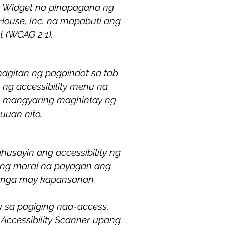
ty Widget na pinapagana ng
 House, Inc. na mapabuti ang
t (WCAG 2.1).
agitan ng pagpindot sa tab
ng accessibility menu na
y, mangyaring maghintay ng
uuan nito.
husayin ang accessibility ng
yong moral na payagan ang
g mga may kapansanan.
u sa pagiging naa-access,
s
Accessibility Scanner
upang