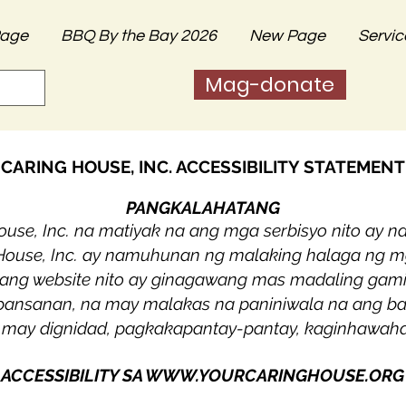
age
BBQ By the Bay 2026
New Page
Servic
Mag-donate
CARING HOUSE, INC. ACCESSIBILITY STATEMENT
PANGKALAHATANG
use, Inc. na matiyak na ang mga serbisyo nito ay 
 House, Inc. ay namuhunan ng malaking halaga ng
ang website nito ay ginagawang mas madaling gami
ansanan, na may malakas na paniniwala na ang ba
ay dignidad, pagkakapantay-pantay, kaginhawahan 
ACCESSIBILITY SA
WWW.YOURCARINGHOUSE.ORG