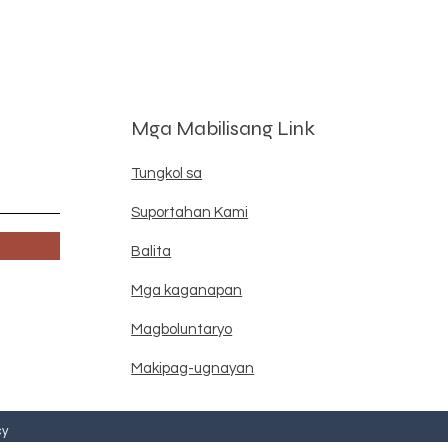
Mga Mabilisang Link
Tungkol sa
Suportahan Kami
Balita
Mga kaganapan
Magboluntaryo
Makipag-ugnayan
cy