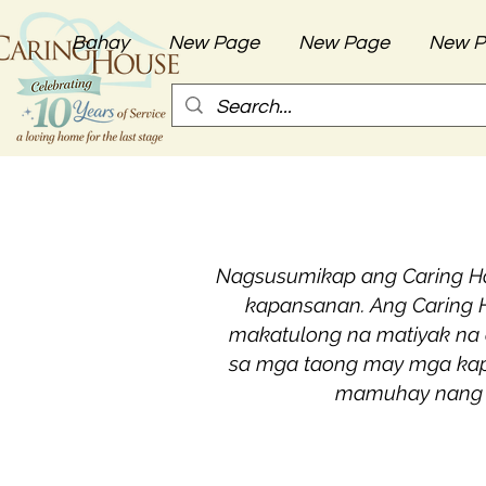
Bahay
New Page
New Page
New P
Nagsusumikap ang Caring Ho
kapansanan. Ang Caring
makatulong na matiyak na 
sa mga taong may mga kap
mamuhay nang m