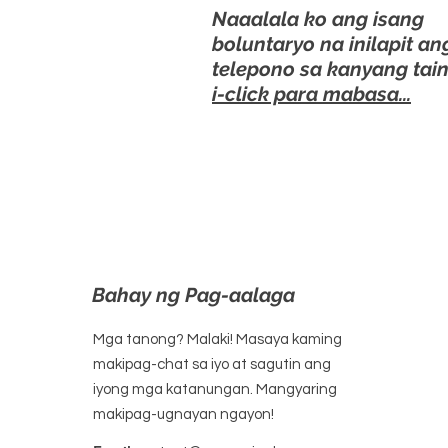
Naaalala ko ang isang
boluntaryo na inilapit an
telepono sa kanyang tai
i-click para mabasa...
Bahay ng Pag-aalaga
Mga tanong? Malaki! Masaya kaming
makipag-chat sa iyo at sagutin ang
iyong mga katanungan. Mangyaring
makipag-ugnayan ngayon!