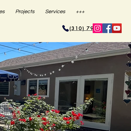
es
Projects
Services
+++
(310) 796-6625