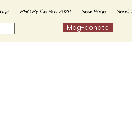
age
BBQ By the Bay 2026
New Page
Servic
Mag-donate