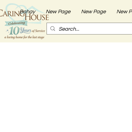
Bahay
New Page
New Page
New P