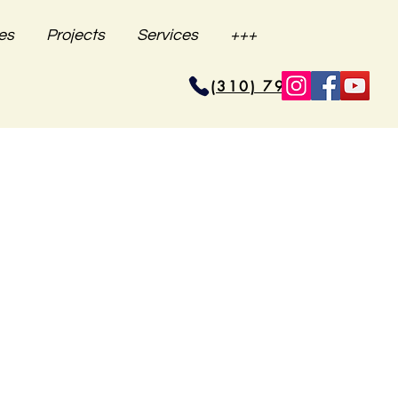
es
Projects
Services
+++
(310) 796-6625