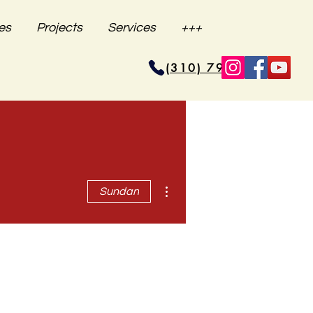
es
Projects
Services
+++
(310) 796-6625
Higit pang mga pagkilos
Sundan