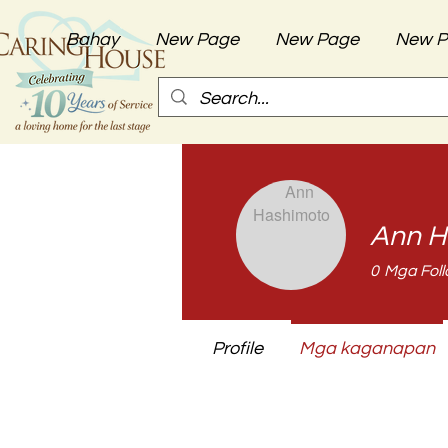
Bahay
New Page
New Page
New P
Ann H
0
Mga Foll
Profile
Mga kaganapan