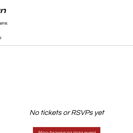
n
ere.
s
No tickets or RSVPs yet
Mag-browse ng mga event