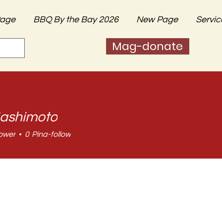
age
BBQ By the Bay 2026
New Page
Servic
Mag-donate
ashimoto
ower
0
Pina-follow