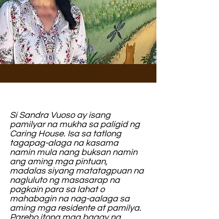
Si Sandra Vuoso ay isang
pamilyar na mukha sa paligid ng
Caring House. Isa sa tatlong
tagapag-alaga na kasama
namin mula nang buksan namin
ang aming mga pintuan,
madalas siyang matatagpuan na
nagluluto ng masasarap na
pagkain para sa lahat o
mahabagin na nag-aalaga sa
aming mga residente at pamilya.
Pareho itong mga bagay na