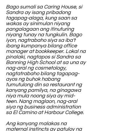
Bago sumali sa Caring House, si
Sandra ay isang pribadong
tagapag-alaga, kung saan sa
wakas ay sinimulan niyang
pangalagaan ang itinuturing
niyang tunay na tungkulin. Bago
iyon, nagtrabaho siya sa iba't
ibang kumpanya bilang office
manager at bookkeeper. Lokal na
pinalaki, nagtapos si Sandra sa
Banning High School at sa una ay
nag-aral ng cosmetology,
nagtatrabaho bilang tagapag-
ayos ng buhok habang
tumutulong din sa restaurant ng
kanyang pamilya, na ginagawa
niya mula noong siya ay mid-
teen. Nang maglaon, nag-aral
siya ng business administration
sa El Camino at Harbour College.
Ang kanyang malakas na
maternal instincts ay patuloy na