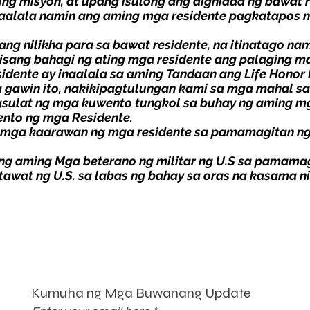
ng misyon, at upang isulong ang dignidad ng bawat r
naalala namin ang aming mga residente pagkatapos 
ng nilikha para sa bawat residente, na itinatago na
 isang bahagi ng ating mga residente ang palaging 
sidente ay inaalala sa aming
Tandaan ang Life Honor 
ng gawin ito, nakikipagtulungan kami sa mga mahal s
sulat ng mga kuwento tungkol sa buhay ng aming mg
nto ng mga Residente.
 mga kaarawan ng mga residente sa pamamagitan n
ang aming
Mga beterano ng militar ng U.S
sa pamamag
awat ng U.S. sa labas ng bahay sa oras na kasama ni
Kumuha ng Mga Buwanang Update