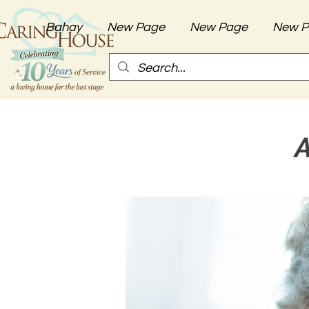
Bahay
New Page
New Page
New P
A