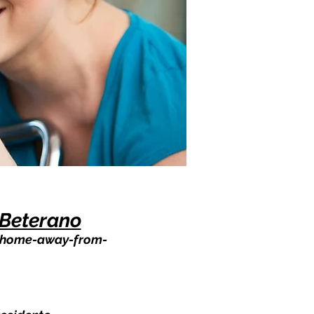
Beterano
g home-away-from-