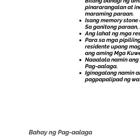
Bilang bahagi ng ami
pinararangalan at i
maraming paraan.
Isang memory stone a
Sa ganitong paraan,
Ang lahat ng mga re
Para sa mga pipilii
residente upang mag
ang aming Mga Kuwe
Naaalala namin ang
Pag-aalaga
.
Iginagalang namin 
pagpapalipad ng wat
Bahay ng Pag-aalaga