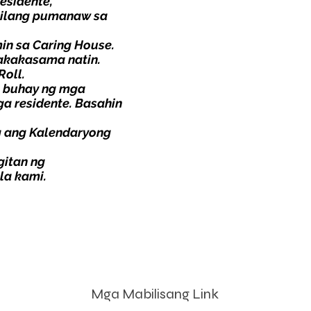
esidente,
nilang pumanaw sa
min sa Caring House.
makakasama natin.
Roll
.
a buhay ng mga
a residente.
Basahin
g
ang Kalendaryong
itan ng
la kami.
Mga Mabilisang Link