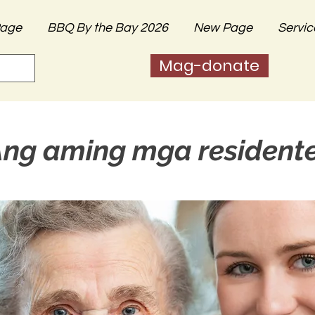
age
BBQ By the Bay 2026
New Page
Servic
Mag-donate
ng aming mga resident