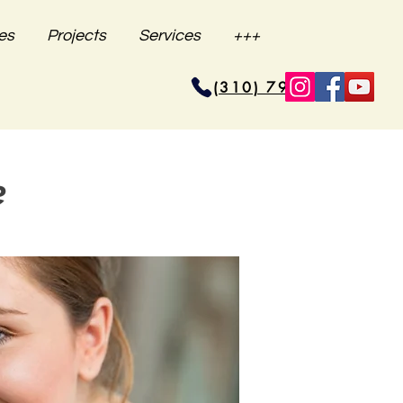
es
Projects
Services
+++
(310) 796-6625
e