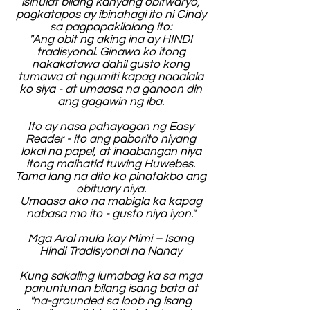
isinulat bilang kanyang obitwaryo,
pagkatapos ay ibinahagi ito ni Cindy
sa pagpapakilalang ito:
"Ang obit ng aking ina ay HINDI
tradisyonal. Ginawa ko itong
nakakatawa dahil gusto kong
tumawa at ngumiti kapag naaalala
ko siya - at umaasa na ganoon din
ang gagawin ng iba.
Ito ay nasa pahayagan ng Easy
Reader - ito ang paborito niyang
lokal na papel, at inaabangan niya
itong maihatid tuwing Huwebes.
Tama lang na dito ko pinatakbo ang
obituary niya.
Umaasa ako na mabigla ka kapag
nabasa mo ito - gusto niya iyon."
Mga Aral mula kay Mimi – Isang
Hindi Tradisyonal na Nanay
Kung sakaling lumabag ka sa mga
panuntunan bilang isang bata at
"na-grounded sa loob ng isang