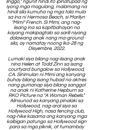
linggo," ngunit hindi ito ipinatupad ng
iyong mga magulang, malamang na
hindi sila kumuha ng mga tala mula
sa ina ni Hermosa Beach, si Marilyn
"Mimi" French. Si Mimi, ang nag-
iisang ina sa kapitbahayan na
kayang makipagtalo sa sarili niyang
dalawang anak nang ma-ground
sila, ay namatay noong ika-28 ng
Disyembre, 2022.
Lumaki siya bilang nag-iisang anak
nina Helen at Todd Zinn sa isang
courtyard bungalow sa Hollywood,
CA. Sinimulan ni Mimi ang kanyang
buhay bilang isang hubad na aktres
nang gumanap siya bilang sanggol
na anak ni Katherine Hepburn sa
RKO Picture na "A Woman Rebels."
Alinsunod sa kanyang pinalaki sa
Hollywood, nag-aral siya sa
Hollywood High, nasa fencing club,
nag-hike kasama ang kanyang mga
kaibigan patungo sa Hollywood sign
para sa mga piknik, at tumambay