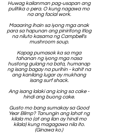
Huwag kailanman pag-usapan ang
pulitika o pera. O kung nagawa mo
na ang facial work.
Maaaring ihain sa iyong mga anak
para sa hapunan ang piniritong itlog
na niluto kasama ng Campbell's
mushroom soup.
Kapag pumasok ka sa mga
tahanan ng iyong mga nasa
hustong gulang na bata, humanap
ng isang bagay na purihin - kahit na
ang kanilang lugar ay mukhang
isang surf shack.
Ang isang lalaki ang icing sa cake -
hindi ang buong cake.
Gusto mo bang sumakay sa Good
Year Blimp? Tanungin ang lahat ng
kilala mo (at ang ilan ay hindi mo
kilala) kung magagawa nila ito.
(Ginawa ko.)