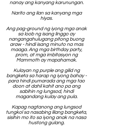
nanay ang kanyang karunungan.
Narito ang ilan sa kanyang mga
hiyas.
Ang pag-ground ng iyong mga anak
sa loob ng isang linggo ay
nangangahulugang pitong buong
araw - hindi isang minuto na mas
maaga. Ang mga birthday party,
prom, at mga imbitasyon ng
Mammoth ay mapahamak.
Kulayan ng purple ang gilid ng
bangketa sa harap ng iyong bahay -
para hindi pumarada ang mga tao
doon at dahil kahit ano pa ang
sabihin ng lungsod, hindi
magandang kulay ang pula.
Kapag nagtanong ang lungsod
tungkol sa nasabing lilang bangketa,
sisihin mo ito sa iyong anak na nasa
hustong gulang.