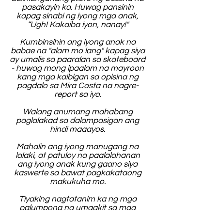
pasakayin ka. Huwag pansinin
kapag sinabi ng iyong mga anak,
“Ugh! Kakaiba iyon, nanay!"
Kumbinsihin ang iyong anak na
babae na "alam mo lang" kapag siya
ay umalis sa paaralan sa skateboard
- huwag mong ipaalam na mayroon
kang mga kaibigan sa opisina ng
pagdalo sa Mira Costa na nagre-
report sa iyo.
Walang anumang mahabang
paglalakad sa dalampasigan ang
hindi maaayos.
Mahalin ang iyong manugang na
lalaki, at patuloy na paalalahanan
ang iyong anak kung gaano siya
kaswerte sa bawat pagkakataong
makukuha mo.
Tiyaking nagtatanim ka ng mga
palumpong na umaakit sa mga
hummingbird - sila ay magdadala sa