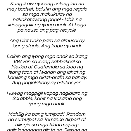
Kung ikaw ay isang solong ina na
may badyet, balutin ang mga regalo
sa mga makukulay na
nakakatawang papel - labis na
ikinagagalit ng iyong anak. At bago
pa nauso ang pag-recycle.
Ang Diet Coke para sa almusal ay
isang staple. Ang kape ay hindi.
Dalhin ang iyong mga anak sa isang
VW van sa isang sabbatical sa
Mexico at Guatemala sa loob ng
isang taon at iwanan ang lahat ng
kanilang mga aklat-aralin sa bahay.
Ang paglalakbay ay edukasyon.
Huwag magpigil kapag naglalaro ng
Scrabble, kahit na kasama ang
iyong mga anak.
Mahilig ka bang lumipad? Random
na sumulpot sa Torrance Airport at
hilingin sa mga hindi mapag-
aalinlanganang piloto ng Cessna na