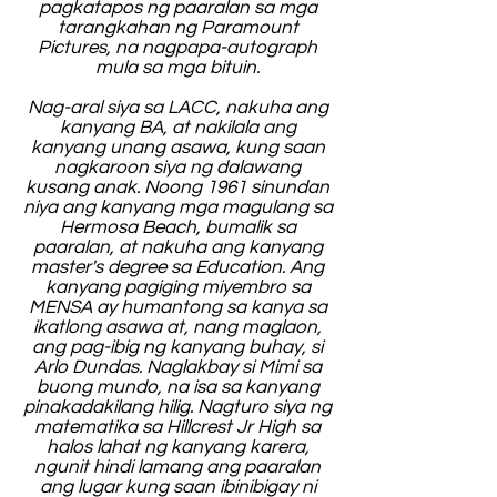
pagkatapos ng paaralan sa mga
tarangkahan ng Paramount
Pictures, na nagpapa-autograph
mula sa mga bituin.
Nag-aral siya sa LACC, nakuha ang
kanyang BA, at nakilala ang
kanyang unang asawa, kung saan
nagkaroon siya ng dalawang
kusang anak. Noong 1961 sinundan
niya ang kanyang mga magulang sa
Hermosa Beach, bumalik sa
paaralan, at nakuha ang kanyang
master's degree sa Education. Ang
kanyang pagiging miyembro sa
MENSA ay humantong sa kanya sa
ikatlong asawa at, nang maglaon,
ang pag-ibig ng kanyang buhay, si
Arlo Dundas. Naglakbay si Mimi sa
buong mundo, na isa sa kanyang
pinakadakilang hilig. Nagturo siya ng
matematika sa Hillcrest Jr High sa
halos lahat ng kanyang karera,
ngunit hindi lamang ang paaralan
ang lugar kung saan ibinibigay ni