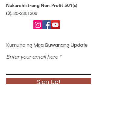
Nakarehistrong Non-Profit 501(c)
(3):
20-2201206
Kumuha ng Mga Buwanang Update
Enter your email here
Sign Up!
Mga Mabilisang
Link
Tungkol sa