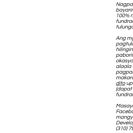
Nagpap
bayari
100% n
fundra
tulung
Ang mg
pagtul
hiling
pabori
okasyo
alaala
pagpan
makara
dito
upa
(dapat
fundrai
Masaya
Facebo
mangya
Develo
(310) 