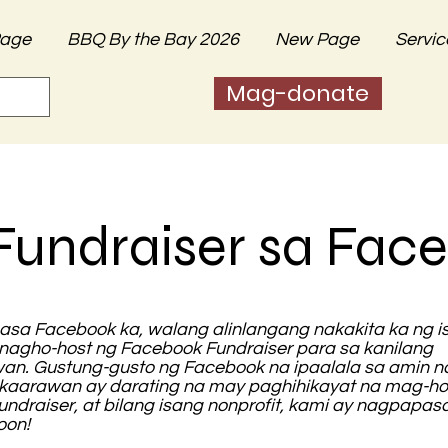
age
BBQ By the Bay 2026
New Page
Servic
Mag-donate
undraiser sa Fac
asa Facebook ka, walang alinlangang nakakita ka ng i
 nagho-host ng Facebook Fundraiser para sa kanilang
an. Gustung-gusto ng Facebook na ipaalala sa amin n
kaarawan ay darating na may paghihikayat na mag-ho
fundraiser, at bilang isang nonprofit, kami ay nagpapa
oon!