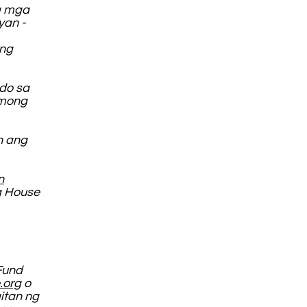
a mga
yan -
ang
ado sa
 mong
n ang
n
g House
Fund
.org
o
itan ng