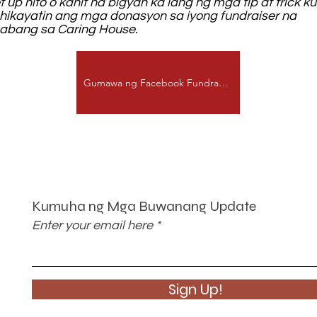
 up nito o kahit na bigyan ka lang ng mga tip at trick k
hikayatin ang mga donasyon sa iyong fundraiser na
nabang sa Caring House.
Gumawa ng Facebook Fundraiser
Kumuha ng Mga Buwanang Update
Enter your email here
Sign Up!