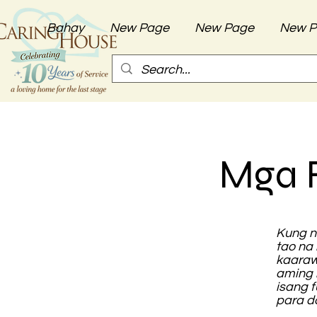
Bahay
New Page
New Page
New P
Mga F
Kung n
tao na
kaaraw
aming 
isang 
para d