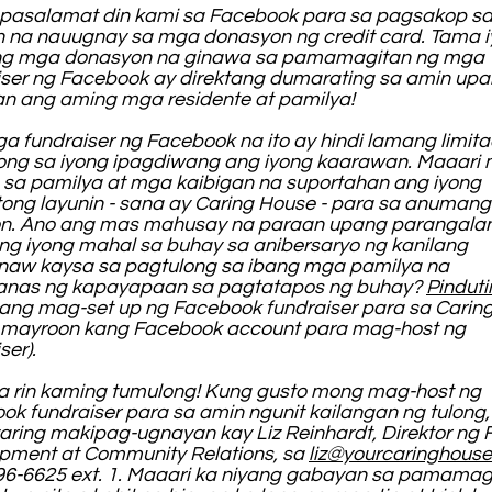
asalamat din kami sa Facebook para sa pagsakop s
n na nauugnay sa mga donasyon ng credit card. Tama i
g mga donasyon na ginawa sa pamamagitan ng mga
iser ng Facebook ay direktang dumarating sa amin up
an ang aming mga residente at pamilya!
a fundraiser ng Facebook na ito ay hindi lamang limit
ong sa iyong ipagdiwang ang iyong kaarawan. Maaari
in sa pamilya at mga kaibigan na suportahan ang iyong
tong layunin - sana ay Caring House - para sa anumang
n. Ano ang mas mahusay na paraan upang parangala
 ng iyong mahal sa buhay sa anibersaryo ng kanilang
aw kaysa sa pagtulong sa ibang mga pamilya na
nas ng kapayapaan sa pagtatapos ng buhay?
Pinduti
ng mag-set up ng Facebook fundraiser para sa Carin
 mayroon kang Facebook account para mag-host ng
ser).
 rin kaming tumulong! Kung gusto mong mag-host ng
ok fundraiser para sa amin ngunit kailangan ng tulong,
ring makipag-ugnayan kay Liz Reinhardt, Direktor ng 
pment at Community Relations, sa
liz@yourcaringhouse
796-6625 ext. 1. Maaari ka niyang gabayan sa pamamag