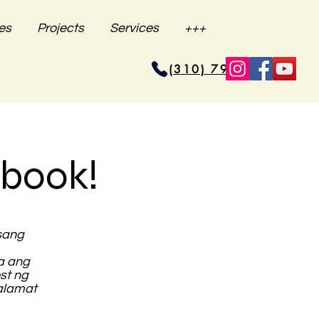
es
Projects
Services
+++
(310) 796-6625
ebook!
sang
a ang
st ng
salamat