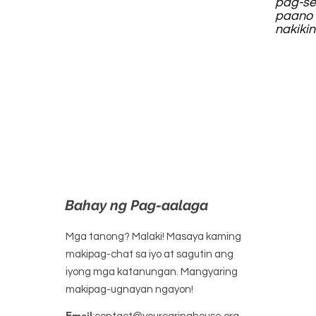
pag-set
paano 
nakiki
Bahay ng Pag-aalaga
Mga tanong? Malaki! Masaya kaming
makipag-chat sa iyo at sagutin ang
iyong mga katanungan. Mangyaring
makipag-ugnayan ngayon!
Email