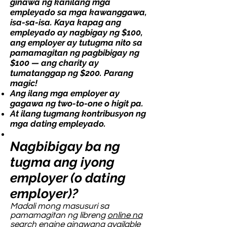
ginawa ng kanilang mga
empleyado sa mga kawanggawa,
isa-sa-isa. Kaya kapag ang
empleyado ay nagbigay ng $100,
ang employer ay tutugma nito sa
pamamagitan ng pagbibigay ng
$100 — ang charity ay
tumatanggap ng $200. Parang
magic!
Ang ilang mga employer ay
gagawa ng two-to-one o higit pa.
At ilang tugmang kontribusyon ng
mga dating empleyado.
Nagbibigay ba ng
tugma ang iyong
employer (o dating
employer)?
Madali mong masusuri sa
pamamagitan ng libreng
online na
search engine
ginawang available