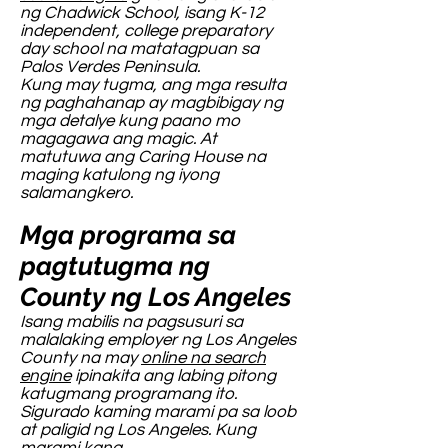
ng Chadwick School, isang K-12
independent, college preparatory
day school na matatagpuan sa
Palos Verdes Peninsula.
Kung may tugma, ang mga resulta
ng paghahanap ay magbibigay ng
mga detalye kung paano mo
magagawa ang magic. At
matutuwa ang Caring House na
maging katulong ng iyong
salamangkero.
Mga programa sa
pagtutugma ng
County ng Los Angeles
Isang mabilis na pagsusuri sa
malalaking employer ng Los Angeles
County na may
online na search
engine
ipinakita ang labing pitong
katugmang programang ito.
Sigurado kaming marami pa sa loob
at paligid ng Los Angeles. Kung