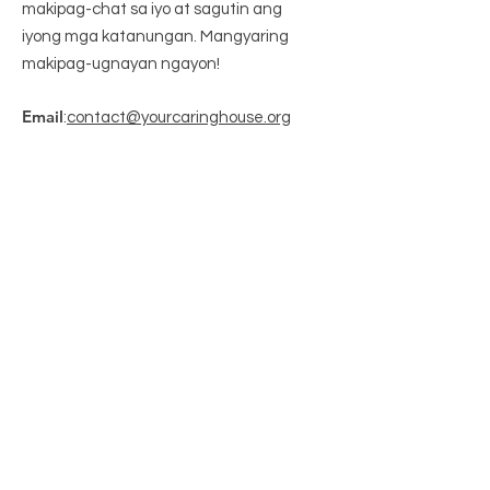
makipag-chat sa iyo at sagutin ang
iyong mga katanungan. Mangyaring
makipag-ugnayan ngayon!
Email
:
contact@yourcaringhouse.org
Telepono
:
310-796-6625
Nakarehistrong Non-Profit 501(c)
(3):
20-2201206
Kumuha ng Mga Buwanang Update
Enter your email here
Sign Up!