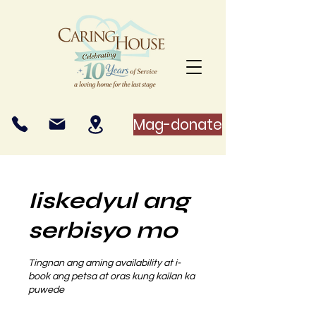
Mag-donate
Iiskedyul ang
serbisyo mo
Tingnan ang aming availability at i-
book ang petsa at oras kung kailan ka
puwede