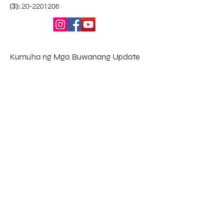
(3):
20-2201206
Kumuha ng Mga Buwanang Update
Enter your email here
Sign Up!
Mga Mabilisang
Link
Tungkol sa