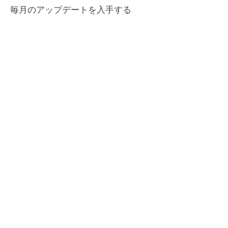
毎月のアップデートを入手する
Enter your email here
Sign Up!
クイックリンク
について
私たちを応援してください
ニュース
イベント