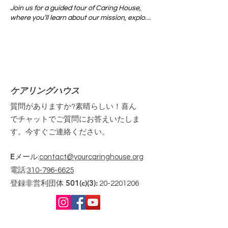
Join us for a guided tour of Caring House,
where you’ll learn about our mission, explore
our warm and welcoming home, and see
firsthand how we support individuals and
families with compassionate care.
の検索結果
ケアリングハウス
質問がありますか?素晴らしい！喜ん
でチャットでご質問にお答えいたしま
す。今すぐご連絡ください。
Eメール
:
contact@yourcaringhouse.org
電話
:
310-796-6625
登録非営利団体 501(c)(3):
20-2201206