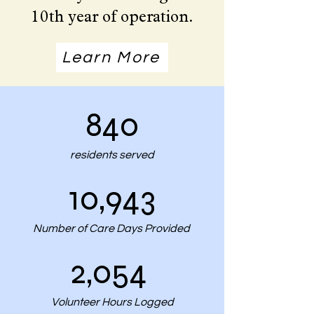
10th year of operation.
Learn More
840
residents served
10,943
Number of Care Days Provided
2,054
Volunteer Hours Logged