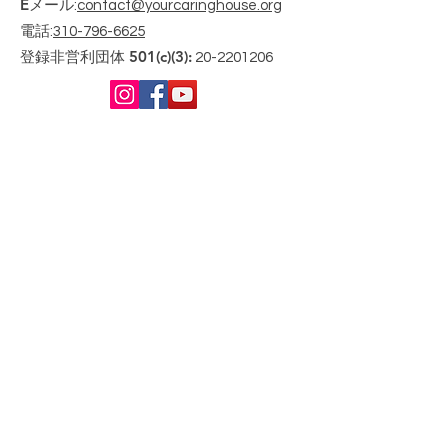
Eメール
:
contact@yourcaringhouse.org
電話
:
310-796-6625
登録非営利団体 501(c)(3):
20-2201206
毎月のアップデートを入手する
Enter your email here
Sign Up!
クイックリンク
について