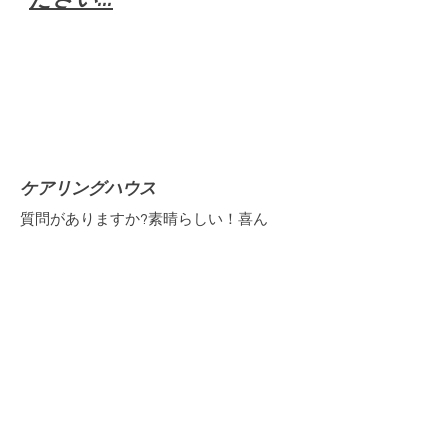
ケアリングハウス
質問がありますか?素晴らしい！喜ん
でチャットでご質問にお答えいたしま
す。今すぐご連絡ください。
Eメール
:
contact@yourcaringhouse.org
電話
:
310-796-6625
登録非営利団体 501(c)(3):
20-2201206