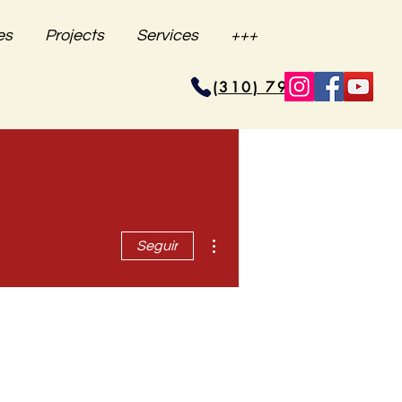
es
Projects
Services
+++
(310) 796-6625
Más acciones
Seguir