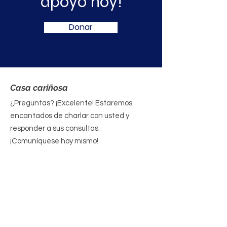
apoyo hoy!
Donar
Casa cariñosa
¿Preguntas? ¡Excelente! Estaremos
encantados de charlar con usted y
responder a sus consultas.
¡Comuníquese hoy mismo!
Correo
electrónico
:
contacto@yourcaringhous
e.org
Teléfono
:
310-796-6625
Organización sin fines de lucro