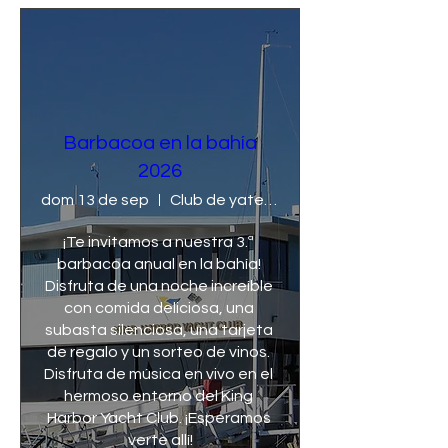
Barbacoa en la bahía
2026
dom 13 de sep
Club de yates King Harbor
¡Te invitamos a nuestra 3.ª 
barbacoa anual en la bahía! 
Disfruta de una noche increíble 
con comida deliciosa, una 
subasta silenciosa, una tarjeta 
de regalo y un sorteo de vinos. 
Disfruta de música en vivo en el 
hermoso entorno del King 
Harbor Yacht Club. ¡Esperamos 
verte allí!