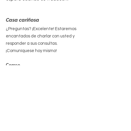
Casa cariñosa
¿Preguntas? ¡Excelente! Estaremos
encantados de charlar con usted y
responder a sus consultas.
¡Comuníquese hoy mismo!
Correo
electrónico
:
contacto@yourcaringhous
e.org
Teléfono
:
310-796-6625
Organización sin fines de lucro
registrada 501(c)(3):
20-2201206