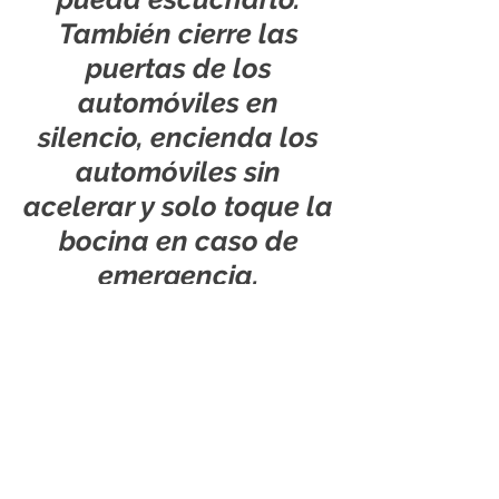
También cierre las
puertas de los
automóviles en
silencio, encienda los
automóviles sin
acelerar y solo toque la
bocina en caso de
emergencia.
Reuniones grupales:
siéntase libre de utilizar
nuestro jardín trasero,
áreas de descanso y
sala de conferencias
para evitar reunirse