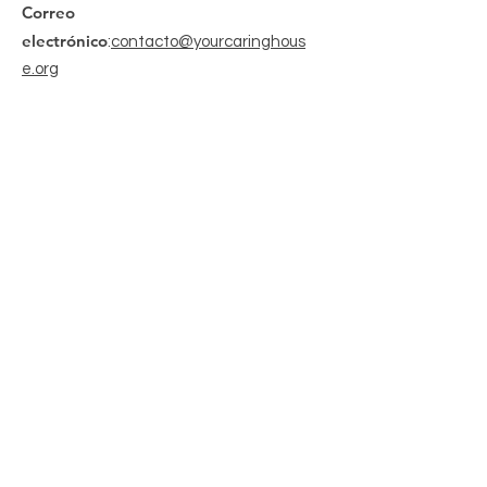
Correo
electrónico
:
contacto@yourcaringhous
e.org
Teléfono
:
310-796-6625
Organización sin fines de lucro
registrada 501(c)(3):
20-2201206
Obtenga actualizaciones mensuales
Enter your email here
Sign Up!