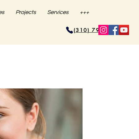
es
Projects
Services
+++
(310) 796-6625