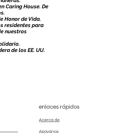
maneras.
en Caring House. De
s.
e Honor de Vida
.
os residentes para
de nuestros
olidario
.
ra de los EE. UU.
enlaces rápidos
Acerca de
Apoyanos