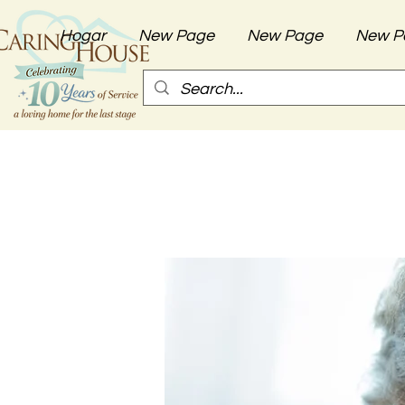
Hogar
New Page
New Page
New P