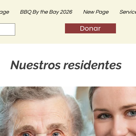
age
BBQ By the Bay 2026
New Page
Servic
Donar
Nuestros residentes