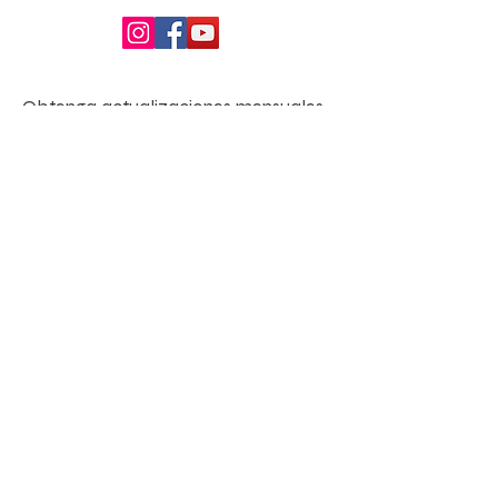
Obtenga actualizaciones mensuales
Enter your email here
Sign Up!
enlaces rápidos
Acerca de
Apoyanos
Noticias