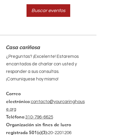
Buscar eventos
Casa cariñosa
¿Preguntas? ¡Excelente! Estaremos
encantados de charlar con usted y
responder a sus consultas.
¡Comuníquese hoy mismo!
Correo
electrónico
:
contacto@yourcaringhous
e.org
Teléfono
:
310-796-6625
Organización sin fines de lucro
registrada 501(c)(3):
20-2201206