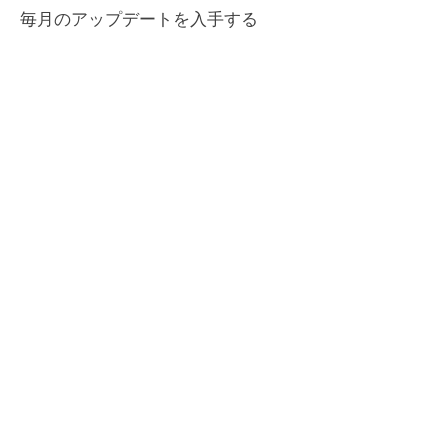
毎月のアップデートを入手する
Enter your email here
Sign Up!
クイックリンク
について
私たちを応援してください
ニュース
イベント