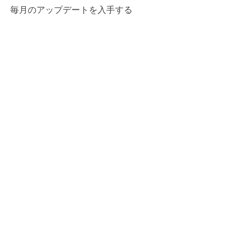
毎月のアップデートを入手する
Enter your email here
Sign Up!
クイックリンク
について
私たちを応援してください
ニュース
イベント