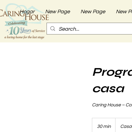
Hogar
New Page
New Page
New P
Progra
casa
Caring House – Co
30 min
3
Casa