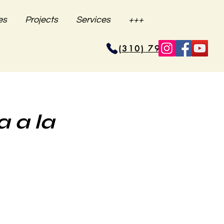
es
Projects
Services
+++
(310) 796-6625
 a la