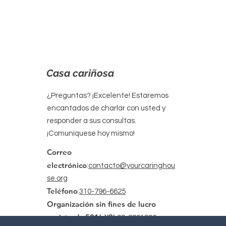
Casa cariñosa
¿Preguntas? ¡Excelente! Estaremos
encantados de charlar con usted y
responder a sus consultas.
¡Comuníquese hoy mismo!
Correo
electrónico
:
contacto@yourcaringhou
se.org
Teléfono
:
310-796-6625
Organización sin fines de lucro
registrada 501(c)(3):
20-2201206