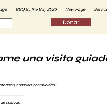
age
BBQ By the Bay 2026
New Page
Servic
Donar
me una visita guiada
mpasión, consuelo y comunidad”.
 de cuidado