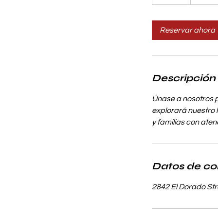
0
m
Reservar ahora
i
n
Descripción 
Únase a nosotros p
explorará nuestro
y familias con ate
Datos de co
2842 El Dorado Str