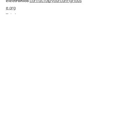
electrónico
:
contacto@yourcaringhous
e.org
Teléfono
:
310-796-6625
Organización sin fines de lucro
registrada 501(c)(3):
20-2201206
Obtenga actualizaciones mensuales
Enter your email here
Sign Up!
enlaces rápidos