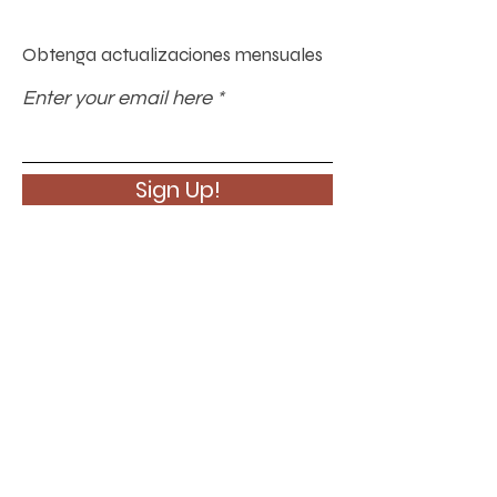
Obtenga actualizaciones mensuales
Enter your email here
Sign Up!
enlaces rápidos
Acerca de
Apoyanos
Noticias
Eventos