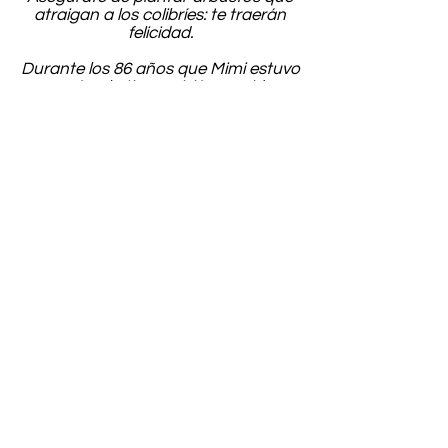
atraigan a los colibríes: te traerán
felicidad.
Durante los 86 años que Mimi estuvo
aquí en la tierra, vivió una vida
fascinante y plena, cuando no
estaba muy ocupada asegurándose
de que su hija no se escapara de
casa después de haber sido
castigada.
Mimi ahora se reencuentra con su
amado compañero de scrabble y su
verdadero amor, Arlo Dundas.
Según su solicitud, las cenizas de
Mimi fueron esparcidas en el océano
en South Bay el 13 de enero de 2023,
en presencia de su hija Cindy
Whitehead y su yerno, Lan Logan. Se
instalará un banco en su memoria
en el cinturón verde de Hermosa,
donde le encantaba ver a las
personas que conocía, el desfile de
perros y sus amados pájaros.