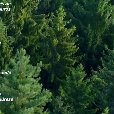
és de
eguros
a
 puede
s
gúrese