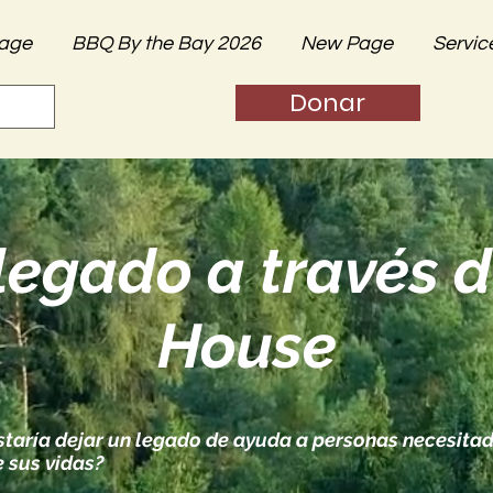
age
BBQ By the Bay 2026
New Page
Servic
Donar
legado a través 
House
staría dejar un legado de ayuda a personas necesitad
e sus vidas?