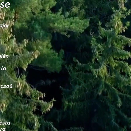
use
ajar
bién
o
 la
01206.
esta
ora