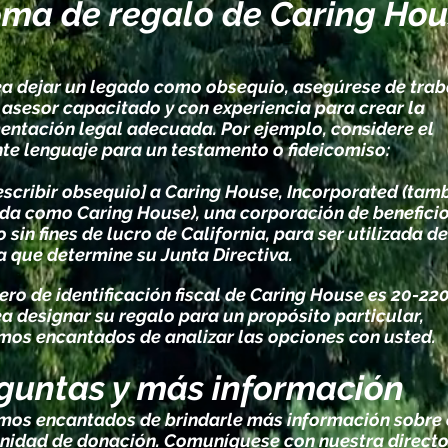
oma de regalo de Caring Ho
ea dejar un legado como obsequio, asegúrese de trab
 asesor capacitado y con experiencia para crear la
ntación legal adecuada. Por ejemplo, considere el
nte lenguaje para un testamento o fideicomiso:
escribir obsequio] a Caring House, Incorporated (tam
da como Caring House), una corporación de benefici
 sin fines de lucro de California, para ser utilizada de
 que determine su Junta Directiva.
ero de identificación fiscal de Caring House es 20-22
ea designar su regalo para un propósito particular,
mos encantados de analizar las opciones con usted.
guntas y más información
mos encantados de brindarle más información sobre 
nidad de donación. Comuníquese con nuestra direct