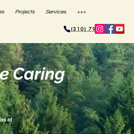
es
Projects
Services
+++
(310) 796-6625
de Caring
as al