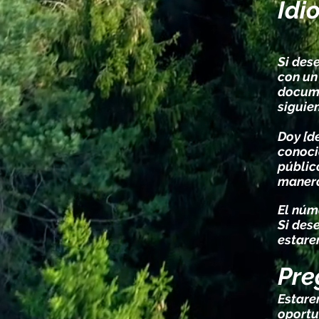
Idi
Si des
con un
docume
siguie
Doy [d
conoci
público
manera
El núm
Si des
estare
Pre
Estare
oportu