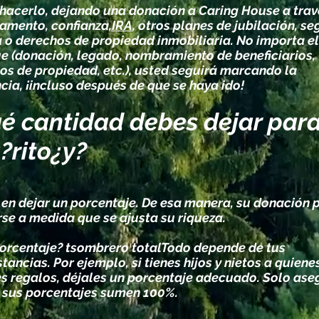
hacerlo, dejando una donación a Caring House a trav
tamento, confianza,
IRA
, otros planes de jubilación, s
a o derechos de propiedad inmobiliaria. No importa el
e (donación, legado, nombramiento de beneficiarios,
os de propiedad, etc.), usted seguirá marcando la
ncia, ¡incluso después de que se haya ido!
é cantidad debes dejar par
?
rito
¿y?
 en dejar un porcentaje. De esa manera, su donación
rse a medida que se ajusta su riqueza.
orcentaje? t
sombrero total
Todo depende de tus
tancias. Por ejemplo, si tienes hijos y nietos a quiene
es regalos, déjales un porcentaje adecuado. Solo ase
 sus porcentajes sumen 100%.