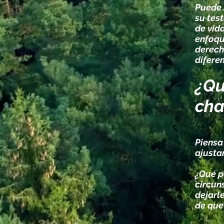
Puede 
su tes
de vid
enfoqu
derech
difere
¿Qu
cha
Piensa
ajusta
¿Qué p
circuns
dejarl
de que