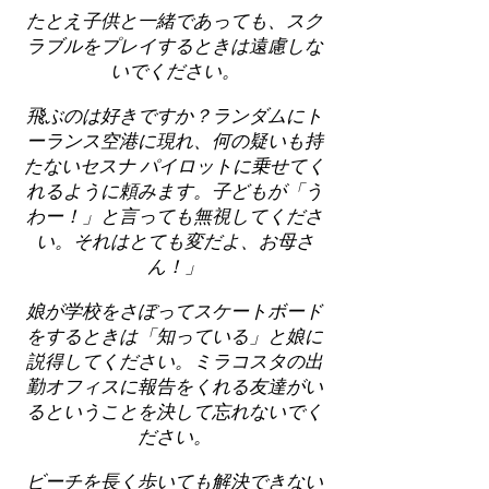
たとえ子供と一緒であっても、スク
ラブルをプレイするときは遠慮しな
いでください。
飛ぶのは好きですか？ランダムにト
ーランス空港に現れ、何の疑いも持
たないセスナ パイロットに乗せてく
れるように頼みます。子どもが「う
わー！」と言っても無視してくださ
い。それはとても変だよ、お母さ
ん！」
娘が学校をさぼってスケートボード
をするときは「知っている」と娘に
説得してください。ミラコスタの出
勤オフィスに報告をくれる友達がい
るということを決して忘れないでく
ださい。
ビーチを長く歩いても解決できない