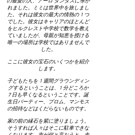
の最愛の人、アーロ ダンダスに導か
れました。ミミは世界中を旅しまし
た。それは彼女の最大の情熱の 1 つ
でした。彼女はキャリアのほとんど
をヒルクレスト中学校で数学を教え
ていましたが、母親が知恵を授ける
唯一の場所は学校ではありませんで
した。
ここに彼女の宝石のいくつかを紹介
します。
子どもたちを 1 週間グラウンディン
グするということは、1 分どころか
7 日も早くなるということです。誕
生日パーティー、プロム、マンモス
の招待などはくだらないものです。
家の前の縁石を紫に塗りましょう。
そうすれば人々はそこに駐車できな