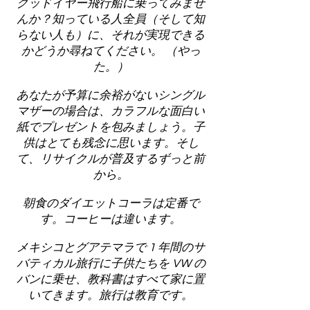
グッドイヤー飛行船に乗ってみませ
んか？知っている人全員（そして知
らない人も）に、それが実現できる
かどうか尋ねてください。 （やっ
た。）
あなたが予算に余裕がないシングル
マザーの場合は、カラフルな面白い
紙でプレゼントを包みましょう。子
供はとても残念に思います。そし
て、リサイクルが普及するずっと前
から。
朝食のダイエットコーラは定番で
す。コーヒーは違います。
メキシコとグアテマラで 1 年間のサ
バティカル旅行に子供たちを VW の
バンに乗せ、教科書はすべて家に置
いてきます。旅行は教育です。