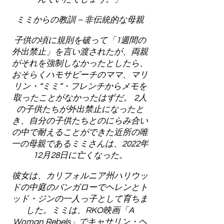
ミミからの教訓 – 非伝統的な母親
子供の頃に規則を破って「1週間の
外出禁止」を言い渡されたが、両親
がそれを強制しなかったとしたら、
おそらくハモサビーチのママ、マリ
リン・“ミミ”・フレンチからメモを
取ったことがなかったはずだ。 2人
の子供たちが外出禁止になったと
き、自分の子供たちとのにらみ合い
の中で耐えることができた近所の唯
一の母親であるミミさんは、2022年
12月28日に亡くなった。
彼女は、カリフォルニア州ハリウッ
ドの中庭のバンガローでヘレンとト
ッド・ジンの一人っ子として育ちま
した。ミミは、RKO映画「A
Woman Rebels」でキャサリン・ヘ