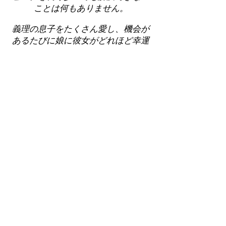
ことは何もありません。
義理の息子をたくさん愛し、機会が
あるたびに娘に彼女がどれほど幸運
であるかを思い出させ続けてくださ
い。
ハチドリを惹きつける低木を植える
ようにしてください。ハチドリはあ
なたに幸せをもたらしてくれるでし
ょう。
ミミはこの地上での 86 年間、魅力
的で充実した人生を送りました。そ
の時は、娘が外出禁止になった後に
こっそり家から抜け出さないように
気を配るほど忙しかったわけではあ
りませんでした。
ミミは今、最愛のスクラブルパート
ナーであり真の愛であるアーロ・ダ