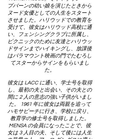
プバーンの幼い娘を演じたときから
ヌード女優としての人生をスタート
させました。ハリウッドでの教育を
受けて、彼女はハリウッド高校に通
い、フェンシングクラブに所属し、
ピクニックのために友達とハリウッ
ドサインまでハイキングし、放課後
はパラマウント映画の門でたむろし
てスターからサインをもらいまし
た。
彼女は LACC に通い、学士号を取得
し、最初の夫と出会い、その夫との
間に 2 人の意志の強い子供がいまし
た。 1961 年に彼女は両親を追って
ハモサビーチに行き、学校に戻り、
教育学の修士号を取得しました。
MENSA の会員になったことで、彼
女は 3 人目の夫、そして後には人生