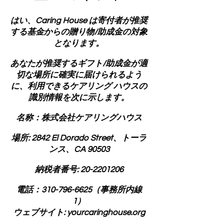
はい、Caring House は寄付者が推奨
する基金からの贈り物/助成金の対象
となります。
あなたが推奨するギフト/助成金が適
切な場所に確実に届けられるよう
に、利用できるケアリング ハウスの
識別情報を次に示します。
名称：株式会社ケアリングハウス
場所: 2842 El Dorado Street、トーラ
ンス、CA 90503
納税者番号:
20-2201206
電話：310-796-6625（事務所内線
1）
ウェブサイト: yourcaringhouse.org