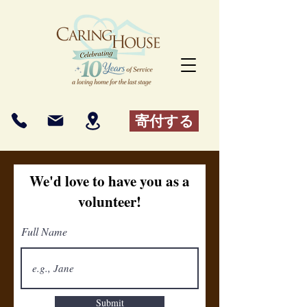
寄付する
We'd love to have you as a
volunteer!
Full Name
Submit